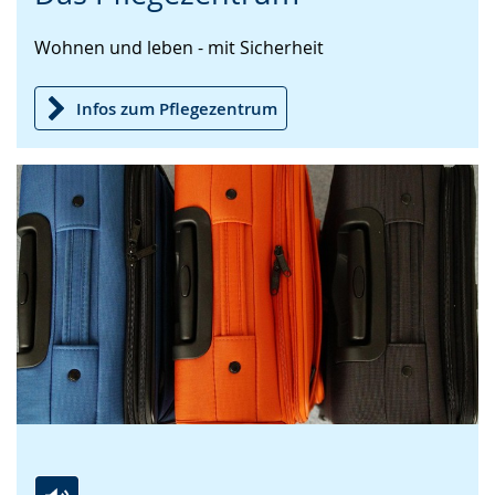
Sprache
Unterstützung.
in
Wohnen und leben - mit Sicherheit
wechseln.
Deutscher
Gebärdensprache
wird
Infos zum Pflegezentrum
angezeigt.