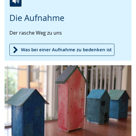
Zur
Aktiviere
Ein
Die Aufnahme
Leichten
Audio-
Video
Sprache
Unterstützung.
in
Der rasche Weg zu uns
wechseln.
Deutscher
Gebärdensprache
wird
Was bei einer Aufnahme zu bedenken ist
angezeigt.