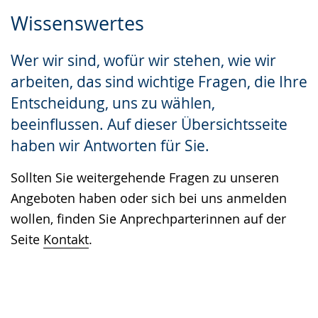
Zur
Aktiviere
Ein
Wissenswertes
Leichten
Audio-
Video
Sprache
Unterstützung.
in
Wer wir sind, wofür wir stehen, wie wir
wechseln.
Deutscher
arbeiten, das sind wichtige Fragen, die Ihre
Gebärdensprache
Entscheidung, uns zu wählen,
wird
beeinflussen. Auf dieser Übersichtsseite
angezeigt.
haben wir Antworten für Sie.
Sollten Sie weitergehende Fragen zu unseren
Angeboten haben oder sich bei uns anmelden
wollen, finden Sie Anprechparterinnen auf der
Seite
Kontakt
.