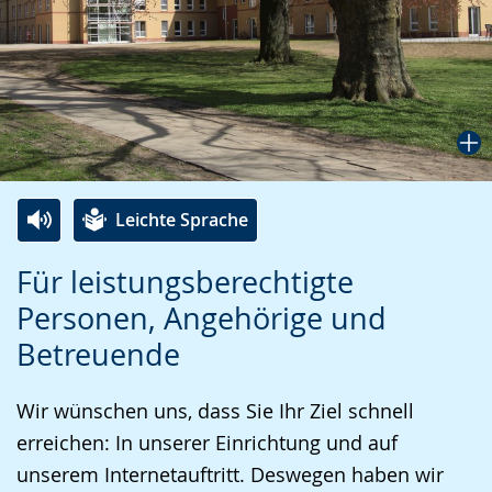
Leichte Sprache
Zur
Aktiviere
Ein
Für leistungsberechtigte
Leichten
Audio-
Video
Personen, Angehörige und
Sprache
Unterstützung.
in
Betreuende
wechseln.
Deutscher
Gebärdensprache
Wir wünschen uns, dass Sie Ihr Ziel schnell
wird
erreichen: In unserer Einrichtung und auf
angezeigt.
unserem Internetauftritt. Deswegen haben wir