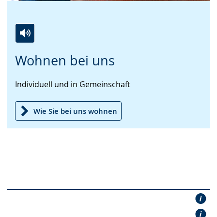
Zur
Aktiviere
Ein
Wohnen bei uns
Leichten
Audio-
Video
Sprache
Unterstützung.
in
Individuell und in Gemeinschaft
wechseln.
Deutscher
Gebärdensprache
wird
Wie Sie bei uns wohnen
angezeigt.
Die Betreuungskonzepte