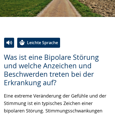
Leichte Sprache
Zur
Aktiviere
Ein
Was ist eine Bipolare Störung
Leichten
Audio-
Video
und welche Anzeichen und
Sprache
Unterstützung.
in
Beschwerden treten bei der
wechseln.
Deutscher
Gebärdensprache
Erkrankung auf?
wird
Eine extreme Veränderung der Gefühle und der
angezeigt.
Stimmung ist ein typisches Zeichen einer
bipolaren Störung. Stimmungsschwankungen