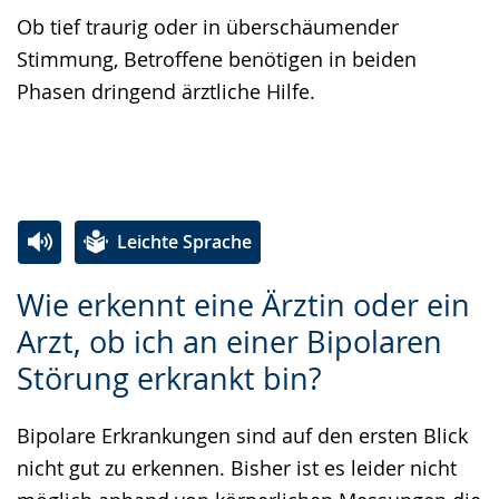
Ob tief traurig oder in überschäumender
Stimmung, Betroffene benötigen in beiden
Phasen dringend ärztliche Hilfe.
Leichte Sprache
Zur
Aktiviere
Ein
Wie erkennt eine Ärztin oder ein
Leichten
Audio-
Video
Arzt, ob ich an einer Bipolaren
Sprache
Unterstützung.
in
Störung erkrankt bin?
wechseln.
Deutscher
Gebärdensprache
Bipolare Erkrankungen sind auf den ersten Blick
wird
nicht gut zu erkennen. Bisher ist es leider nicht
angezeigt.