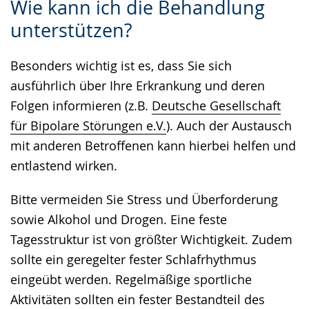
Wie kann ich die Behandlung
Leichten
Audio-
Video
unterstützen?
Sprache
Unterstützung.
in
wechseln.
Deutscher
Besonders wichtig ist es, dass Sie sich
Gebärdensprache
ausführlich über Ihre Erkrankung und deren
wird
Folgen informieren (z.B.
Deutsche Gesellschaft
angezeigt.
für Bipolare Störungen e.V.
). Auch der Austausch
mit anderen Betroffenen kann hierbei helfen und
entlastend wirken.
Bitte vermeiden Sie Stress und Überforderung
sowie Alkohol und Drogen. Eine feste
Tagesstruktur ist von größter Wichtigkeit. Zudem
sollte ein geregelter fester Schlafrhythmus
eingeübt werden. Regelmäßige sportliche
Aktivitäten sollten ein fester Bestandteil des