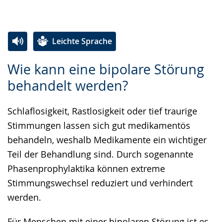
Leichte Sprache
Zur
Aktiviere
Ein
Wie kann eine bipolare Störung
Leichten
Audio-
Video
behandelt werden?
Sprache
Unterstützung.
in
wechseln.
Deutscher
Schlaflosigkeit, Rastlosigkeit oder tief traurige
Gebärdensprache
Stimmungen lassen sich gut medikamentös
wird
behandeln, weshalb Medikamente ein wichtiger
angezeigt.
Teil der Behandlung sind. Durch sogenannte
Phasenprophylaktika können extreme
Stimmungswechsel reduziert und verhindert
werden.
Für Menschen mit einer bipolaren Störung ist es