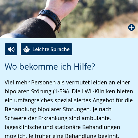
Leichte Sprache
Zur
Aktiviere
Ein
Wo bekomme ich Hilfe?
Leichten
Audio-
Video
Sprache
Unterstützung.
in
Viel mehr Personen als vermutet leiden an einer
wechseln.
Deutscher
bipolaren Störung (1-5%). Die LWL-Kliniken bieten
Gebärdensprache
ein umfangreiches spezialisiertes Angebot für die
wird
Behandlung bipolarer Störungen. Je nach
angezeigt.
Schwere der Erkrankung sind ambulante,
tagesklinische und stationäre Behandlungen
möglich. Je früher eine Behandlung beginnt,