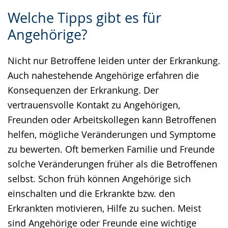
Zur
Aktiviere
Ein
Welche Tipps gibt es für
Leichten
Audio-
Video
Angehörige?
Sprache
Unterstützung.
in
wechseln.
Deutscher
Nicht nur Betroffene leiden unter der Erkrankung.
Gebärdensprache
Auch nahestehende Angehörige erfahren die
wird
Konsequenzen der Erkrankung. Der
angezeigt.
vertrauensvolle Kontakt zu Angehörigen,
Freunden oder Arbeitskollegen kann Betroffenen
helfen, mögliche Veränderungen und Symptome
zu bewerten. Oft bemerken Familie und Freunde
solche Veränderungen früher als die Betroffenen
selbst. Schon früh können Angehörige sich
einschalten und die Erkrankte bzw. den
Erkrankten motivieren, Hilfe zu suchen. Meist
sind Angehörige oder Freunde eine wichtige