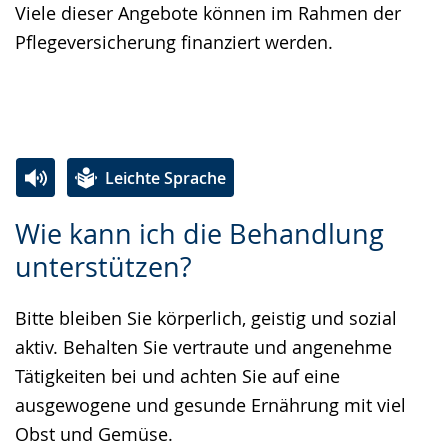
Viele dieser Angebote können im Rahmen der
Pflegeversicherung finanziert werden.
Leichte Sprache
Zur
Aktiviere
Ein
Wie kann ich die Behandlung
Leichten
Audio-
Video
unterstützen?
Sprache
Unterstützung.
in
wechseln.
Deutscher
Bitte bleiben Sie körperlich, geistig und sozial
Gebärdensprache
aktiv. Behalten Sie vertraute und angenehme
wird
Tätigkeiten bei und achten Sie auf eine
angezeigt.
ausgewogene und gesunde Ernährung mit viel
Obst und Gemüse.