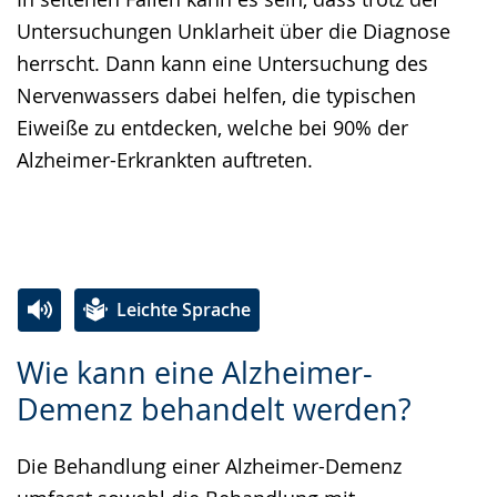
Untersuchungen Unklarheit über die Diagnose
herrscht. Dann kann eine Untersuchung des
Nervenwassers dabei helfen, die typischen
Eiweiße zu entdecken, welche bei 90% der
Alzheimer-Erkrankten auftreten.
Leichte Sprache
Zur
Aktiviere
Ein
Wie kann eine Alzheimer-
Leichten
Audio-
Video
Demenz behandelt werden?
Sprache
Unterstützung.
in
wechseln.
Deutscher
Die Behandlung einer Alzheimer-Demenz
Gebärdensprache