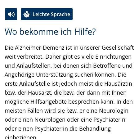
Leichte Sprache
Zur
Aktiviere
Ein
Wo bekomme ich Hilfe?
Leichten
Audio-
Video
Sprache
Unterstützung.
in
Die Alzheimer-Demenz ist in unserer Gesellschaft
wechseln.
Deutscher
weit verbreitet. Daher gibt es viele Einrichtungen
Gebärdensprache
und Anlaufstellen, bei denen sich Betroffene und
wird
Angehörige Unterstützung suchen können. Die
angezeigt.
erste Anlaufstelle ist jedoch meist die Hausärztin
bzw. der Hausarzt, die bzw. der dann mit Ihnen
mögliche Hilfsangebote besprechen kann. In den
meisten Fällen wird sie bzw. er eine Neurologin
oder einen Neurologen oder eine Psychiaterin
oder einen Psychiater in die Behandlung
einbeziehen.