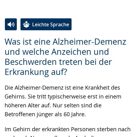
Leichte Sprache
Zur
Aktiviere
Ein
Was ist eine Alzheimer-Demenz
Leichten
Audio-
Video
und welche Anzeichen und
Sprache
Unterstützung.
in
Beschwerden treten bei der
wechseln.
Deutscher
Gebärdensprache
Erkrankung auf?
wird
Die Alzheimer-Demenz ist eine Krankheit des
angezeigt.
Gehirns. Sie tritt typischerweise erst in einem
höheren Alter auf. Nur selten sind die
Betroffenen jünger als 60 Jahre.
Im Gehirn der erkrankten Personen sterben nach