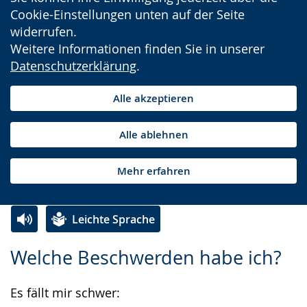
Cookie-Einstellungen unten auf der Seite
widerrufen.
Weitere Informationen finden Sie in unserer
Datenschutzerklärung
.
Alle akzeptieren
Alle ablehnen
Mehr erfahren
Leichte Sprache
Zur
Aktiviere
Ein
Welche Beschwerden habe ich?
Leichten
Audio-
Video
Sprache
Unterstützung.
in
Es fällt mir schwer:
wechseln.
Deutscher