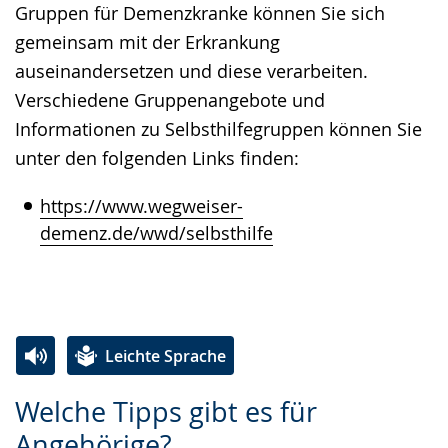
Gruppen für Demenzkranke können Sie sich
gemeinsam mit der Erkrankung
auseinandersetzen und diese verarbeiten.
Verschiedene Gruppenangebote und
Informationen zu Selbsthilfegruppen können Sie
unter den folgenden Links finden:
https://www.wegweiser-
demenz.de/wwd/selbsthilfe
Leichte Sprache
Zur
Aktiviere
Ein
Welche Tipps gibt es für
Leichten
Audio-
Video
Angehörige?
Sprache
Unterstützung.
in