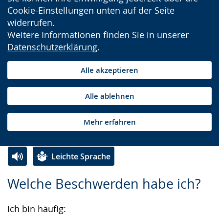
Cookie-Einstellungen unten auf der Seite
widerrufen.
Weitere Informationen finden Sie in unserer
Datenschutzerklärung
.
Alle akzeptieren
Alle ablehnen
Mehr erfahren
Leichte Sprache
Zur
Aktiviere
Ein
Welche Beschwerden habe ich?
Leichten
Audio-
Video
Sprache
Unterstützung.
in
Ich bin häufig:
wechseln.
Deutscher