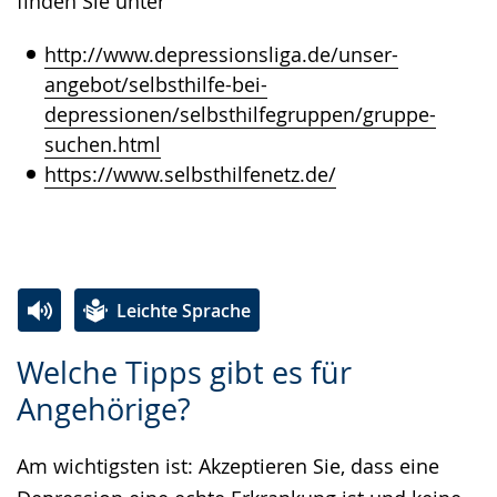
finden Sie unter
http://www.depressionsliga.de/unser-
angebot/selbsthilfe-bei-
depressionen/selbsthilfegruppen/gruppe-
suchen.html
https://www.selbsthilfenetz.de/
Leichte Sprache
Zur
Aktiviere
Ein
Welche Tipps gibt es für
Leichten
Audio-
Video
Angehörige?
Sprache
Unterstützung.
in
wechseln.
Deutscher
Am wichtigsten ist: Akzeptieren Sie, dass eine
Gebärdensprache