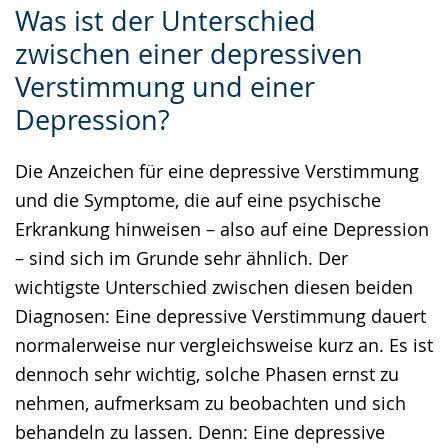
Was ist der Unterschied
Leichten
Audio-
Video
zwischen einer depressiven
Sprache
Unterstützung.
in
Verstimmung und einer
wechseln.
Deutscher
Gebärdensprache
Depression?
wird
Die Anzeichen für eine depressive Verstimmung
angezeigt.
und die Symptome, die auf eine psychische
Erkrankung hinweisen – also auf eine Depression
– sind sich im Grunde sehr ähnlich. Der
wichtigste Unterschied zwischen diesen beiden
Diagnosen: Eine depressive Verstimmung dauert
normalerweise nur vergleichsweise kurz an. Es ist
dennoch sehr wichtig, solche Phasen ernst zu
nehmen, aufmerksam zu beobachten und sich
behandeln zu lassen. Denn: Eine depressive