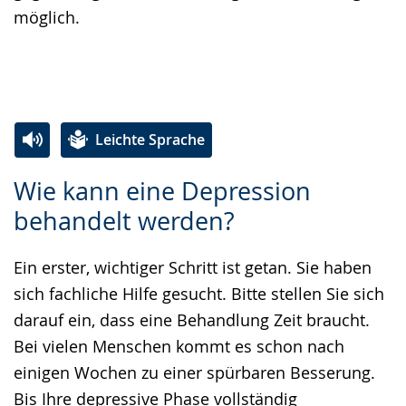
möglich.
Leichte Sprache
Zur
Aktiviere
Ein
Wie kann eine Depression
Leichten
Audio-
Video
behandelt werden?
Sprache
Unterstützung.
in
wechseln.
Deutscher
Ein erster, wichtiger Schritt ist getan. Sie haben
Gebärdensprache
sich fachliche Hilfe gesucht. Bitte stellen Sie sich
wird
darauf ein, dass eine Behandlung Zeit braucht.
angezeigt.
Bei vielen Menschen kommt es schon nach
einigen Wochen zu einer spürbaren Besserung.
Bis Ihre depressive Phase vollständig