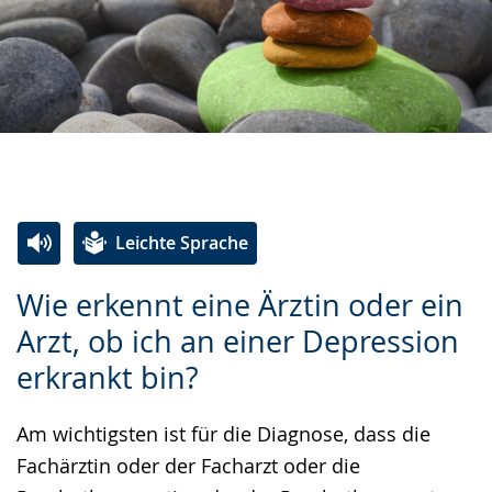
Leichte Sprache
Zur
Aktiviere
Ein
Wie erkennt eine Ärztin oder ein
Leichten
Audio-
Video
Arzt, ob ich an einer Depression
Sprache
Unterstützung.
in
erkrankt bin?
wechseln.
Deutscher
Gebärdensprache
Am wichtigsten ist für die Diagnose, dass die
wird
Fachärztin oder der Facharzt oder die
angezeigt.