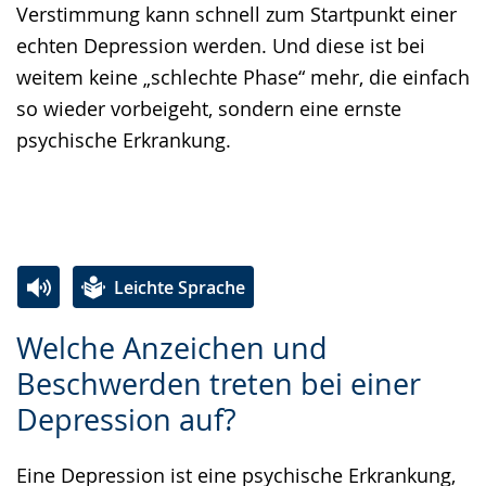
Verstimmung kann schnell zum Startpunkt einer
echten Depression werden. Und diese ist bei
weitem keine „schlechte Phase“ mehr, die einfach
so wieder vorbeigeht, sondern eine ernste
psychische Erkrankung.
Leichte Sprache
Zur
Aktiviere
Ein
Welche Anzeichen und
Leichten
Audio-
Video
Beschwerden treten bei einer
Sprache
Unterstützung.
in
Depression auf?
wechseln.
Deutscher
Gebärdensprache
Eine Depression ist eine psychische Erkrankung,
wird