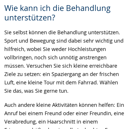
Zur
Aktiviere
Ein
Wie kann ich die Behandlung
Leichten
Audio-
Video
unterstützen?
Sprache
Unterstützung.
in
wechseln.
Deutscher
Sie selbst können die Behandlung unterstützen.
Gebärdensprache
Sport und Bewegung sind dabei sehr wichtig und
wird
hilfreich, wobei Sie weder Hochleistungen
angezeigt.
vollbringen, noch sich unnötig anstrengen
müssen. Versuchen Sie sich kleine erreichbare
Ziele zu setzen: ein Spaziergang an der frischen
Luft, eine kleine Tour mit dem Fahrrad. Wählen
Sie das, was Sie gerne tun.
Auch andere kleine Aktivitäten können helfen: Ein
Anruf bei einem Freund oder einer Freundin, eine
Verabredung, ein Haarschnitt in einem