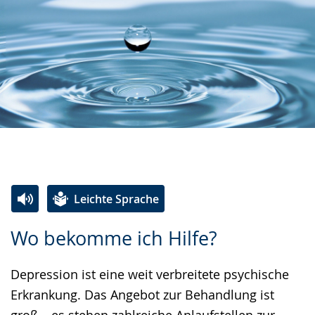
Leichte Sprache
Zur
Aktiviere
Ein
Wo bekomme ich Hilfe?
Leichten
Audio-
Video
Sprache
Unterstützung.
in
Depression ist eine weit verbreitete psychische
wechseln.
Deutscher
Erkrankung. Das Angebot zur Behandlung ist
Gebärdensprache